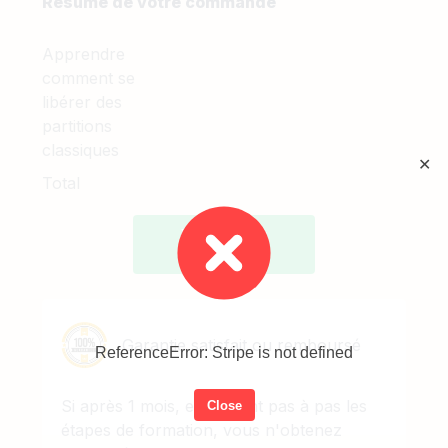
Résumé de votre commande
Apprendre
comment se
libérer des
partitions
classiques
✕
Total
Valider et
payer
Garantie satisfait ou remboursé
ReferenceError: Stripe is not defined
Si après 1 mois, en suivant pas à pas les
Close
étapes de formation, vous n'obtenez